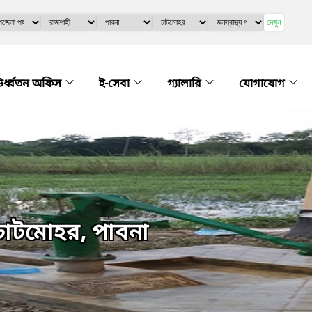
দেখুন
র্ধ্বতন অফিস
ই-সেবা
গ্যালারি
যোগাযোগ
র,চাটমোহর, পাবনা