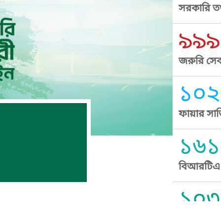
সরকারি তথ
৯৯৯
জরুরি সেব
১০২
ফায়ার সার
১৬১
বিআরটিএ স
১০৩
সুপ্রীম কোর