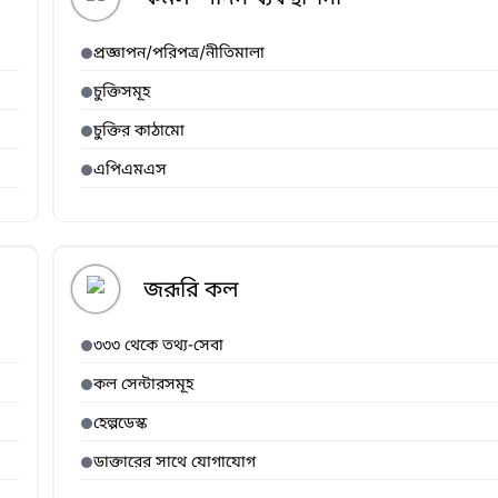
প্রজ্ঞাপন/পরিপত্র/নীতিমালা
চুক্তিসমূহ
চুক্তির কাঠামো
এপিএমএস
জরূরি কল
৩৩৩ থেকে তথ্য-সেবা
কল সেন্টারসমূহ
হেল্পডেস্ক
ডাক্তারের সাথে যোগাযোগ