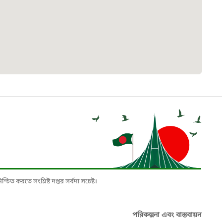
৮
়তা লাইন
০৯
র্মচারী কল্যাণ বোর্ড হটলাইন
০৮৮৮৮৮৮৮
নিয়ন্ত্রণ হটলাইন
১৩
চিত করতে সংশ্লিষ্ট দপ্তর সর্বদা সচেষ্ট।
যন্তরীণ নৌ-পরিবহন হটলাইন
পরিকল্পনা এবং বাস্তবায়ন