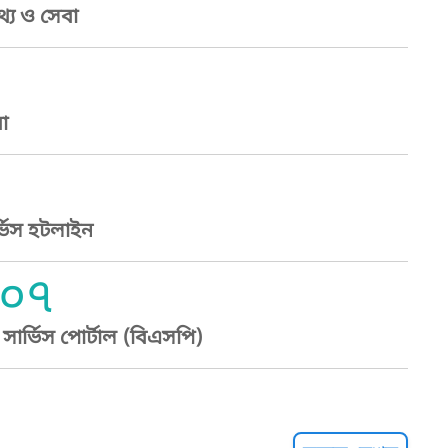
্য ও সেবা
া
্ভিস হটলাইন
০৭
ার্ভিস পোর্টাল (বিএসপি)
্ট হেল্পলাইন