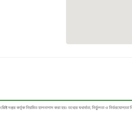
১০৯
শিশু সহায
১৬১
বাংলাদেশ ক
০১৯
মাদকদ্রব্য 
১৬১
ষ্ট দপ্তর কর্তৃক নিয়মিত হালনাগাদ করা হয়। তথ্যের যথার্থতা, নির্ভুলতা ও নির্ভরযোগ্যতা নিশ্
জরুরী অভ্