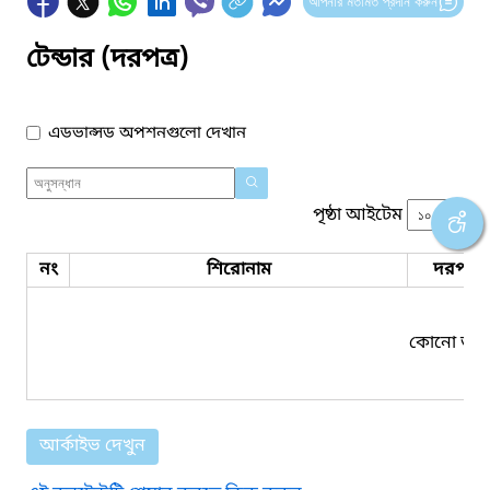
আপনার মতামত প্রদান করুন
টেন্ডার (দরপত্র)
এডভান্সড অপশনগুলো দেখান
পৃষ্ঠা আইটেম
নং
শিরোনাম
দরপত্র 
কোনো তথ্য
আর্কাইভ দেখুন