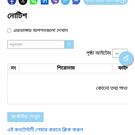
আপনার মতামত প্রদান করুন
নোটিশ
এডভান্সড অপশনগুলো দেখান
পৃষ্ঠা আইটেম
নং
শিরোনাম
ফাইল সম
কোনো তথ্য পাওয়া য
আর্কাইভ দেখুন
এই কনটেন্টটি শেয়ার করতে ক্লিক করুন